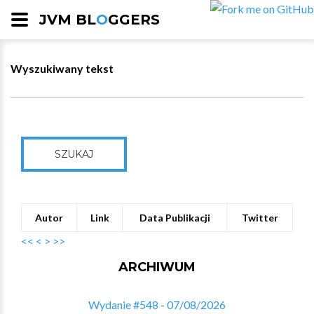
JVM BL
O
GGERS
Wyszukiwany tekst
SZUKAJ
Autor
Link
Data Publikacji
Twitter
<<
<
>
>>
ARCHIWUM
Wydanie #548 - 07/08/2026