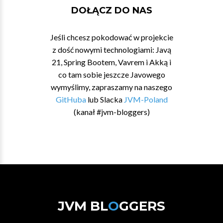
DOŁĄCZ DO NAS
Jeśli chcesz pokodować w projekcie
z dość nowymi technologiami: Javą
21, Spring Bootem, Vavrem i Akką i
co tam sobie jeszcze Javowego
wymyślimy, zapraszamy na naszego
GitHuba
lub Slacka
JVM-Poland
(kanał #jvm-bloggers)
JVM BL
O
GGERS