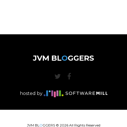
JVM BL
O
GGERS
hosted by
JVM BL
O
GGERS ©
2026
All Rights Reserved