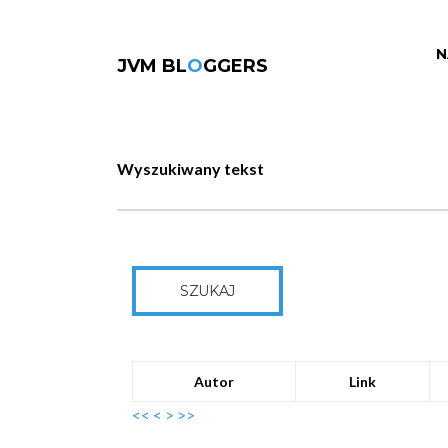
N
JVM BL
O
GGERS
Wyszukiwany tekst
SZUKAJ
Autor
Link
<<
<
>
>>