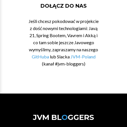
DOŁĄCZ DO NAS
Jeśli chcesz pokodować w projekcie
z dość nowymi technologiami: Javą
21, Spring Bootem, Vavrem i Akką i
co tam sobie jeszcze Javowego
wymyślimy, zapraszamy na naszego
GitHuba
lub Slacka
JVM-Poland
(kanał #jvm-bloggers)
JVM BL
O
GGERS