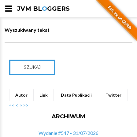
JVM BL
O
GGERS
Wyszukiwany tekst
SZUKAJ
Autor
Link
Data Publikacji
Twitter
<<
<
>
>>
ARCHIWUM
Wydanie #547 - 31/07/2026