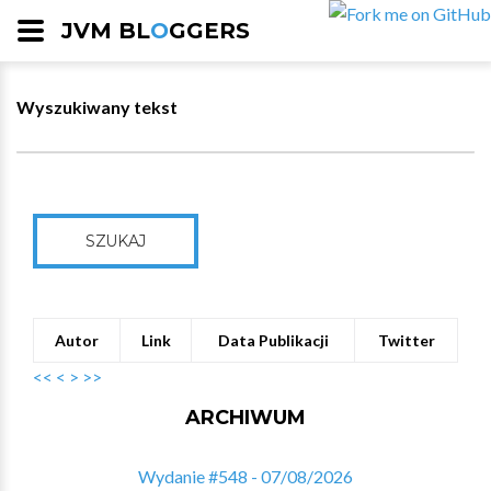
JVM BL
O
GGERS
Wyszukiwany tekst
SZUKAJ
Autor
Link
Data Publikacji
Twitter
<<
<
>
>>
ARCHIWUM
Wydanie #548 - 07/08/2026