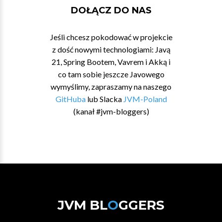
DOŁĄCZ DO NAS
Jeśli chcesz pokodować w projekcie
z dość nowymi technologiami: Javą
21, Spring Bootem, Vavrem i Akką i
co tam sobie jeszcze Javowego
wymyślimy, zapraszamy na naszego
GitHuba
lub Slacka
JVM-Poland
(kanał #jvm-bloggers)
JVM BL
O
GGERS