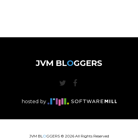
JVM BL
O
GGERS
hosted by
JVM BL
O
GGERS ©
2026
All Rights Reserved