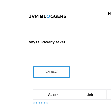
N
JVM BL
O
GGERS
Wyszukiwany tekst
SZUKAJ
Autor
Link
<<
<
>
>>