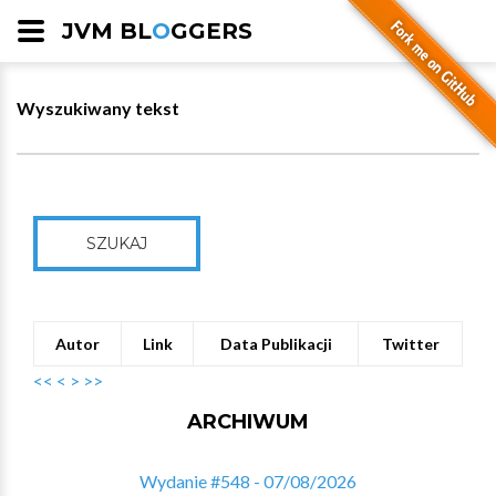
JVM BL
O
GGERS
Wyszukiwany tekst
SZUKAJ
Autor
Link
Data Publikacji
Twitter
<<
<
>
>>
ARCHIWUM
Wydanie #548 - 07/08/2026