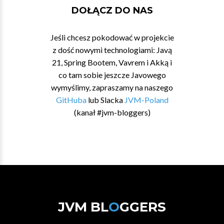
DOŁĄCZ DO NAS
Jeśli chcesz pokodować w projekcie
z dość nowymi technologiami: Javą
21, Spring Bootem, Vavrem i Akką i
co tam sobie jeszcze Javowego
wymyślimy, zapraszamy na naszego
GitHuba
lub Slacka
JVM-Poland
(kanał #jvm-bloggers)
JVM BL
O
GGERS